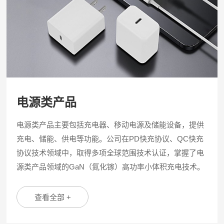
电源类产品
电源类产品主要包括充电器、移动电源及储能设备，提供
充电、储能、供电等功能。公司在PD快充协议、QC快充
协议技术领域中，取得多项全球范围技术认证，掌握了电
源类产品领域的GaN（氮化镓）高功率小体积充电技术。
查看全部 +