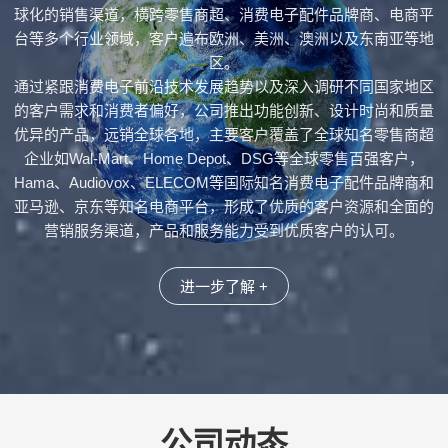
球化的销售渠道，横跨零售商超、消费电子配件品牌商、电商平
台等多个行业领域，客户遍布欧洲、美洲、澳洲以及东南亚等地
区。
通过紧跟消费电子前沿技术发展趋势以及深入调研不同国家地区
的客户需求和消费者偏好，公司推出功能创新、设计时尚和质量
优异的产品，远销全球各地，主要客户覆盖了全球知名零售商超
企业如Wal-Mart、Home Depot、DSG等全球零售百强客户，
Hama、Audiovox、ELECOM等国际知名消费电子配件品牌商和
亚马逊、京东等知名电商平台，形成了优质的客户资源和全面的
营销服务渠道，产品和服务能力受到优质客户的认可。
进一步了解 +
公司动态