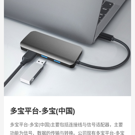
多宝平台-多宝(中国)
多宝平台-多宝(中国)主要包括连接线与信号适配器，主要
功能为信号、数据的传输与转换。公司现有多宝平台-多宝